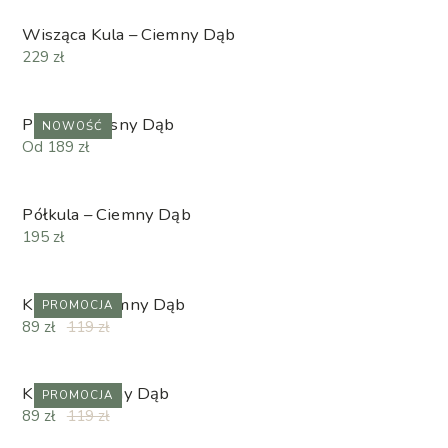
Wisząca Kula – Ciemny Dąb
229 zł
Półkula – Jasny Dąb
NOWOŚĆ
Od 189 zł
Półkula – Ciemny Dąb
195 zł
Kostka – Ciemny Dąb
PROMOCJA
89 zł
119 zł
Kostka – Jasny Dąb
PROMOCJA
89 zł
119 zł