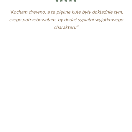
★★★★★
“Kocham drewno, a te piękne kule były dokładnie tym,
czego potrzebowałam, by dodać sypialni wyjątkowego
charakteru”
Agnieszka, Polska
★★★★★
“Nie mam ręki do roślin... ale rośliny powietrzne
wybaczają, gdy zapomnę je podlać. Chyba robię się w
tym coraz lepszy.”
Paul, Holandia
★★★★★
“Szukałam czegoś zielonego i wyjątkowego do biura —