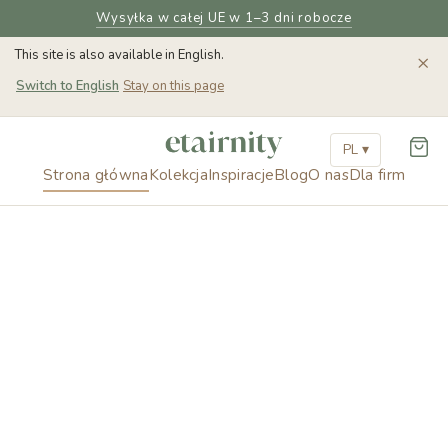
Wysyłka w całej UE w 1–3 dni robocze
This site is also available in English.
×
Switch to English
Stay on this page
PL ▾
Strona główna
Kolekcja
Inspiracje
Blog
O nas
Dla firm